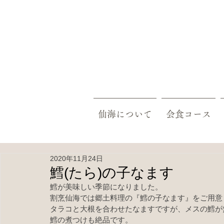
仙海について
会食コース
2020年11月24日
鱈(たら)の子なます
鱈が美味しい季節になりました。
割烹仙海では郷土料理の『鱈の子なます』をご用意
タラコと大根を合わせたなますですが、メスの鱈が
鱈の煮つけも絶品です。